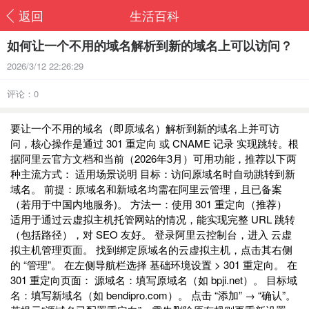
返回
生活百科
如何让一个不用的域名解析到新的域名上可以访问？
2026/3/12 22:26:29
评论：0
要让一个‌不用的域名‌（即原域名）解析到‌新的域名‌上并可访
问，核心操作是通过 ‌301 重定向‌ 或 ‌CNAME 记录‌ 实现跳转。根
据阿里云官方文档和当前（2026年3月）可用功能，推荐以下两
种主流方式： ‌适用场景说明‌ ‌目标‌：访问原域名时自动跳转到新
域名。 ‌前提‌：原域名和新域名均需在阿里云管理，且已备案
（若用于中国内地服务)。 ‌方法一：使用 301 重定向（推荐）‌
适用于通过‌云虚拟主机‌托管网站的情况，能实现完整 URL 跳转
（包括路径），对 SEO 友好。 ‌登录阿里云控制台‌，进入 云虚
拟主机管理页面。 找到绑定原域名的云虚拟主机，点击其右侧
的 ‌“管理”‌。 在左侧导航栏选择 ‌基础环境设置 > 301 重定向‌。 在
301 重定向页面： ‌源域名‌：填写原域名（如
bpji.net
）。 ‌目标域
名‌：填写新域名（如
bendipro.com
）。 点击 ‌“添加”‌ → ‌“确认”‌。