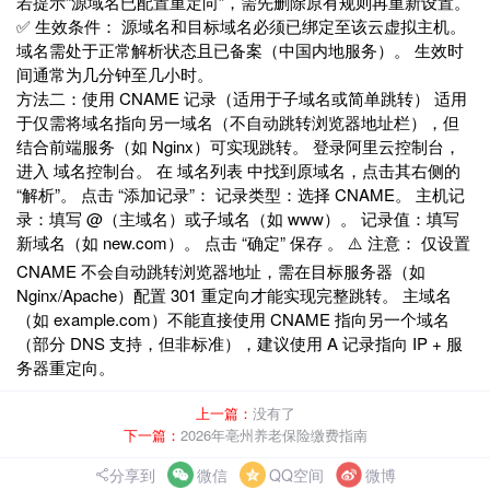
若提示“源域名已配置重定向”，需先删除原有规则再重新设置‌。
✅ ‌生效条件‌： 源域名和目标域名必须已绑定至该云虚拟主机。
域名需处于正常解析状态且已备案（中国内地服务）‌。 生效时
间通常为几分钟至几小时。
‌方法二：使用 CNAME 记录（适用于子域名或简单跳转）‌ 适用
于‌仅需将域名指向另一域名‌（不自动跳转浏览器地址栏），但
结合前端服务（如 Nginx）可实现跳转。 ‌登录阿里云控制台‌，
进入 域名控制台。 在 ‌域名列表‌ 中找到原域名，点击其右侧的
‌“解析”‌。 点击 ‌“添加记录”‌： ‌记录类型‌：选择 CNAME。 ‌主机记
录‌：填写 @（主域名）或子域名（如 www）。 ‌记录值‌：填写
新域名（如 new.com）。 点击 ‌“确定”‌ 保存‌ 。 ⚠️ ‌注意‌： 仅设置
CNAME ‌不会自动跳转浏览器地址‌，需在目标服务器（如
Nginx/Apache）配置 301 重定向才能实现完整跳转。 主域名
（如 example.com）不能直接使用 CNAME 指向另一个域名
（部分 DNS 支持，但非标准），建议使用 A 记录指向 IP + 服
务器重定向。
上一篇：
没有了
下一篇：
2026年亳州养老保险缴费指南
分享到
微信
QQ空间
微博