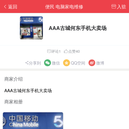
返回
便民 电脑家电维修
入驻
AAA古城何东手机大卖场
评论1
点赞40
分享到
微信
QQ空间
微博
商家介绍
AAA古城何东手机大卖场
商家相册