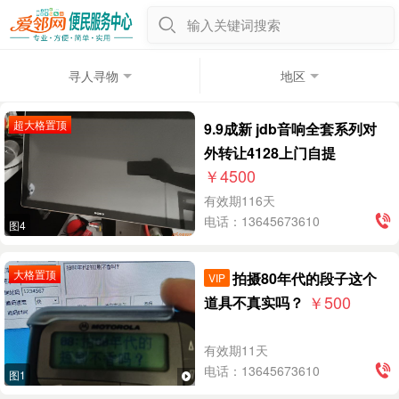
输入关键词搜索
寻人寻物
地区
超大格置顶
9.9成新 jdb音响全套系列对
外转让4128上门自提
￥4500
有效期116天
电话：13645673610
图4
大格置顶
拍摄80年代的段子这个
VIP
￥500
道具不真实吗？
有效期11天
电话：13645673610
图1