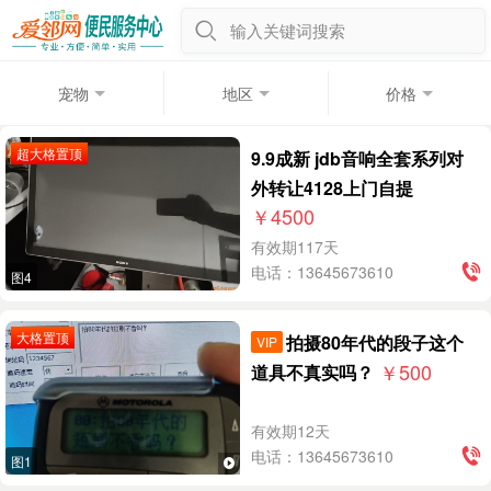
输入关键词搜索
宠物
地区
价格
超大格置顶
9.9成新 jdb音响全套系列对
外转让4128上门自提
￥4500
有效期117天
电话：13645673610
图4
大格置顶
拍摄80年代的段子这个
VIP
￥500
道具不真实吗？
有效期12天
电话：13645673610
图1