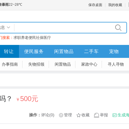
保存桌面
我的收藏
信息
门搜索：
求职
养老
便民
社保
医疗
转让
便民服务
闲置物品
二手车
宠物
办事指南
失物招领
闲置物品
家政中心
寻人寻物
吗？
500元
￥
操作：
评论(0)
管理
收藏
举报
生成