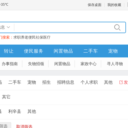
保存桌面
我的收藏
信息
门搜索：
求职
养老
便民
社保
医疗
转让
便民服务
闲置物品
二手车
宠物
办事指南
失物招领
闲置物品
家政中心
寻人寻物
品
二手车
宠物
招生
招聘信息
个人求职
其他
发
其它
县
利辛县
其他
筛选
取消筛选