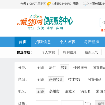
热
首页
招聘信息
个人求职
房产租售
快速导航：
个人求职
招聘信息
最新天气
分类:
全部
房产
转让
便民服务
闲置物
详细：
全部
商铺转让
技术转让
闲置物品
地区:
全部
亳州市
谯城区
涡阳县
蒙城
价格：
价格
-
(元)