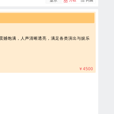
显示
方框
列表
质震撼饱满，人声清晰透亮，满足各类演出与娱乐
￥
4500